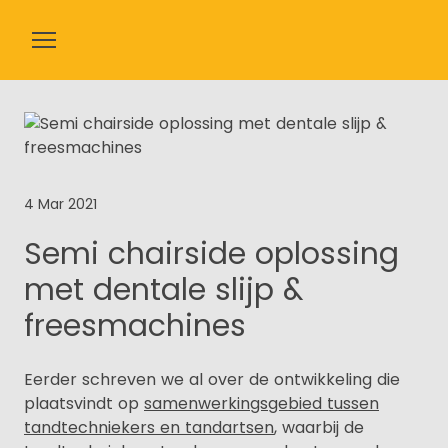
Apparatuur
Verbruiksmaterialen
Over ons
4 Mar 2021
Nieuws
Semi chairside oplossing
met dentale slijp &
Contact
freesmachines
Webshop
Eerder schreven we al over de ontwikkeling die
plaatsvindt op
samenwerkingsgebied tussen
tandtechniekers en tandartsen
, waarbij de