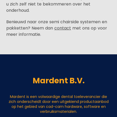
u zich zelf niet te bekommeren over het
onderhoud.
Benieuwd naar onze semi chairside systemen en
pakketten? Neem dan
contact
met ons op voor
meer informatie.
Mardent B.V.
Mardent is een volwaardige dental toeleverancier die
zich onderscheidt door een uitgekiend productaanbod
op het gebied van cad-cam hardware, software en
verbruiksmaterialen.