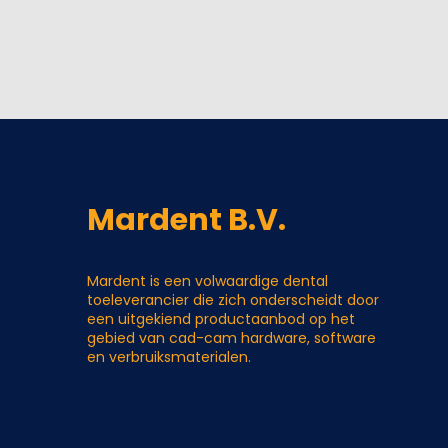
Mardent B.V.
Mardent is een volwaardige dental
toeleverancier die zich onderscheidt door
een uitgekiend productaanbod op het
gebied van cad-cam hardware, software
en verbruiksmaterialen.