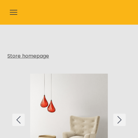
Apparatuur
Verbruiksmaterialen
Store homepage
Over ons
Nieuws
Contact
Webshop