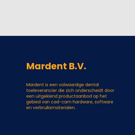
Mardent B.V.
Mardent is een volwaardige dental
toeleverancier die zich onderscheidt door
een uitgekiend productaanbod op het
gebied van cad-cam hardware, software
en verbruiksmaterialen.